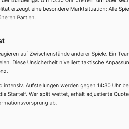
der Bundesliga. Um 15:30 Uhr pfeifen fünf oder sechs
lität erzeugt eine besondere Marktsituation: Alle Spi
üheren Partien.
st
eagieren auf Zwischenstände anderer Spiele. Ein Tea
ielen. Diese Unsicherheit nivelliert taktische Anpas
enz.
intensiv. Aufstellungen werden gegen 14:30 Uhr bek
die Startelf. Wer spät wettet, erhält adjustierte Quot
formationsvorsprung ab.