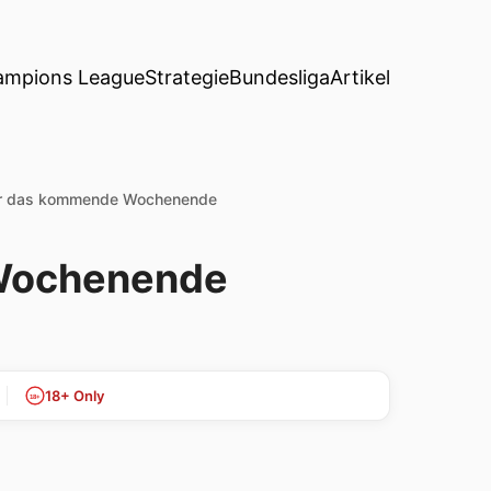
ampions League
Strategie
Bundesliga
Artikel
für das kommende Wochenende
 Wochenende
18+ Only
18+