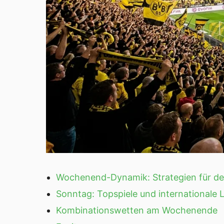
Wochenend-Dynamik: Strategien für d
Sonntag: Topspiele und internationale 
Kombinationswetten am Wochenende