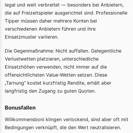
legal und weit verbreitet — besonders bei Anbietern,
die auf Freizeitspieler ausgerichtet sind. Professionelle
Tipper müssen daher mehrere Konten bei
verschiedenen Anbietern führen und ihre
Einsatzmuster variieren.
Die Gegenmaßnahme: Nicht auffallen. Gelegentliche
Verlustwetten platzieren, unterschiedliche
Einsatzhöhen verwenden, nicht immer auf die
offensichtlichsten Value-Wetten setzen. Diese
„Tarnung“ kostet kurzfristig Rendite, erhält aber
langfristig den Zugang zu guten Quoten.
Bonusfallen
Willkommensboni klingen verlockend, sind aber oft mit
Bedingungen verknüpft, die den Wert neutralisieren.