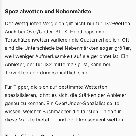
Spezialwetten und Nebenmärkte
Der Wettquoten Vergleich gilt nicht nur für 1X2-Wetten.
Auch bei Over/Under, BTTS, Handicaps und
Torschützenwetten variieren die Quoten erheblich. Oft
sind die Unterschiede bei Nebenmärkten sogar größer,
weil weniger Aufmerksamkeit auf sie gerichtet ist. Ein
Anbieter, der für 1X2 mittelmäßig ist, kann bei
Torwetten überdurchschnittlich sein.
Für Tipper, die sich auf bestimmte Wettarten
spezialisieren, lohnt es sich, die Stärken der Anbieter
genau zu kennen. Ein Over/Under-Spezialist sollte
wissen, welcher Buchmacher die fairsten Linien für
diese Märkte bietet — und dort konsequent wetten.