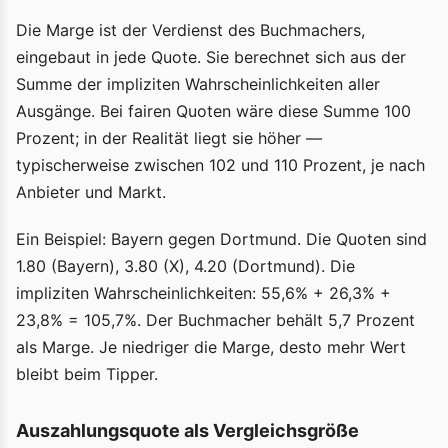
Die Marge ist der Verdienst des Buchmachers,
eingebaut in jede Quote. Sie berechnet sich aus der
Summe der impliziten Wahrscheinlichkeiten aller
Ausgänge. Bei fairen Quoten wäre diese Summe 100
Prozent; in der Realität liegt sie höher —
typischerweise zwischen 102 und 110 Prozent, je nach
Anbieter und Markt.
Ein Beispiel: Bayern gegen Dortmund. Die Quoten sind
1.80 (Bayern), 3.80 (X), 4.20 (Dortmund). Die
impliziten Wahrscheinlichkeiten: 55,6% + 26,3% +
23,8% = 105,7%. Der Buchmacher behält 5,7 Prozent
als Marge. Je niedriger die Marge, desto mehr Wert
bleibt beim Tipper.
Auszahlungsquote als Vergleichsgröße