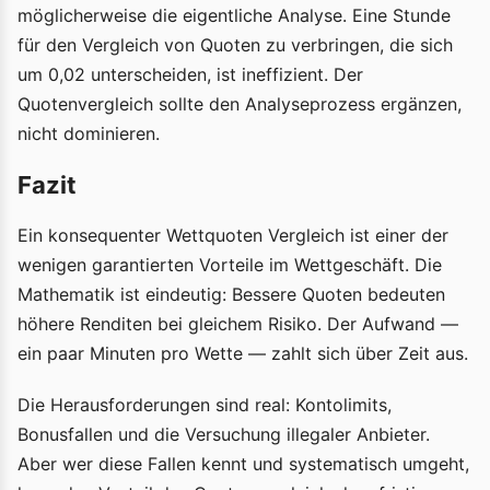
möglicherweise die eigentliche Analyse. Eine Stunde
für den Vergleich von Quoten zu verbringen, die sich
um 0,02 unterscheiden, ist ineffizient. Der
Quotenvergleich sollte den Analyseprozess ergänzen,
nicht dominieren.
Fazit
Ein konsequenter Wettquoten Vergleich ist einer der
wenigen garantierten Vorteile im Wettgeschäft. Die
Mathematik ist eindeutig: Bessere Quoten bedeuten
höhere Renditen bei gleichem Risiko. Der Aufwand —
ein paar Minuten pro Wette — zahlt sich über Zeit aus.
Die Herausforderungen sind real: Kontolimits,
Bonusfallen und die Versuchung illegaler Anbieter.
Aber wer diese Fallen kennt und systematisch umgeht,