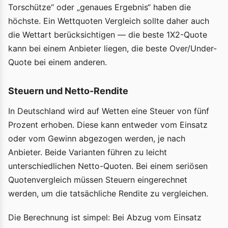
Torschütze“ oder „genaues Ergebnis“ haben die
höchste. Ein Wettquoten Vergleich sollte daher auch
die Wettart berücksichtigen — die beste 1X2-Quote
kann bei einem Anbieter liegen, die beste Over/Under-
Quote bei einem anderen.
Steuern und Netto-Rendite
In Deutschland wird auf Wetten eine Steuer von fünf
Prozent erhoben. Diese kann entweder vom Einsatz
oder vom Gewinn abgezogen werden, je nach
Anbieter. Beide Varianten führen zu leicht
unterschiedlichen Netto-Quoten. Bei einem seriösen
Quotenvergleich müssen Steuern eingerechnet
werden, um die tatsächliche Rendite zu vergleichen.
Die Berechnung ist simpel: Bei Abzug vom Einsatz