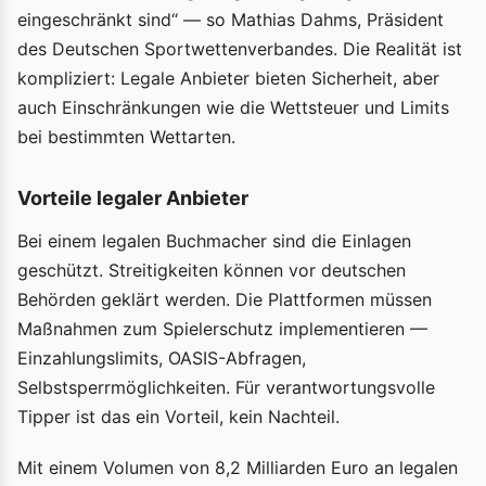
eingeschränkt sind“ — so Mathias Dahms, Präsident
des Deutschen Sportwettenverbandes. Die Realität ist
kompliziert: Legale Anbieter bieten Sicherheit, aber
auch Einschränkungen wie die Wettsteuer und Limits
bei bestimmten Wettarten.
Vorteile legaler Anbieter
Bei einem legalen Buchmacher sind die Einlagen
geschützt. Streitigkeiten können vor deutschen
Behörden geklärt werden. Die Plattformen müssen
Maßnahmen zum Spielerschutz implementieren —
Einzahlungslimits, OASIS-Abfragen,
Selbstsperrmöglichkeiten. Für verantwortungsvolle
Tipper ist das ein Vorteil, kein Nachteil.
Mit einem Volumen von 8,2 Milliarden Euro an legalen