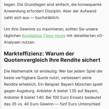
liegen. Die Grundlagen sind einfach; die konsequente
Anwendung erfordert Disziplin. Aber der Aufwand
zahlt sich aus — buchstäblich.
Um Ihre Gewinne zu maximieren, sollten Sie unsere
täglichen
Bundesliga Tipps Heute
mit detaillierten xG-
Analysen nutzen.
Markteffizienz: Warum der
Quotenvergleich Ihre Rendite sichert
Die Mathematik ist eindeutig: Wer bei jedem Spiel die
beste verfügbare Quote nutzt, verbessert seine
Rendite erheblich. Ein Beispiel: Bayern München spielt
gegen Augsburg. Anbieter A bietet 1.35 auf Bayern,
Anbieter B bietet 1.40. Bei 100 Euro Einsatz bedeutet
das 35 vs. 40 Euro Gewinn — fünf Euro Unterschied