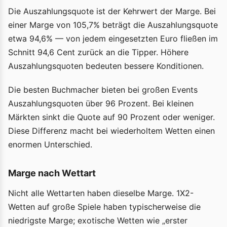
Die Auszahlungsquote ist der Kehrwert der Marge. Bei
einer Marge von 105,7% beträgt die Auszahlungsquote
etwa 94,6% — von jedem eingesetzten Euro fließen im
Schnitt 94,6 Cent zurück an die Tipper. Höhere
Auszahlungsquoten bedeuten bessere Konditionen.
Die besten Buchmacher bieten bei großen Events
Auszahlungsquoten über 96 Prozent. Bei kleinen
Märkten sinkt die Quote auf 90 Prozent oder weniger.
Diese Differenz macht bei wiederholtem Wetten einen
enormen Unterschied.
Marge nach Wettart
Nicht alle Wettarten haben dieselbe Marge. 1X2-
Wetten auf große Spiele haben typischerweise die
niedrigste Marge; exotische Wetten wie „erster