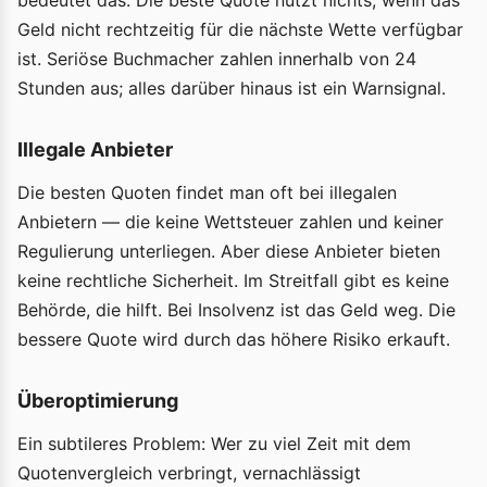
bedeutet das: Die beste Quote nützt nichts, wenn das
Geld nicht rechtzeitig für die nächste Wette verfügbar
ist. Seriöse Buchmacher zahlen innerhalb von 24
Stunden aus; alles darüber hinaus ist ein Warnsignal.
Illegale Anbieter
Die besten Quoten findet man oft bei illegalen
Anbietern — die keine Wettsteuer zahlen und keiner
Regulierung unterliegen. Aber diese Anbieter bieten
keine rechtliche Sicherheit. Im Streitfall gibt es keine
Behörde, die hilft. Bei Insolvenz ist das Geld weg. Die
bessere Quote wird durch das höhere Risiko erkauft.
Überoptimierung
Ein subtileres Problem: Wer zu viel Zeit mit dem
Quotenvergleich verbringt, vernachlässigt