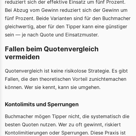
reduziert sich der effektive Einsatz um fünf Prozent.
Bei Abzug vom Gewinn reduziert sich der Gewinn um
fünf Prozent. Beide Varianten sind für den Buchmacher
gleichwertig, aber für den Tipper kann eine günstiger
sein — je nach Quote und Einsatzmuster.
Fallen beim Quotenvergleich
vermeiden
Quotenvergleich ist keine risikolose Strategie. Es gibt
Fallen, die den theoretischen Vorteil zunichtemachen
können. Wer sie kennt, kann sie umgehen.
Kontolimits und Sperrungen
Buchmacher mögen Tipper nicht, die systematisch die
besten Quoten nutzen. Wer zu oft gewinnt, riskiert
Kontolimitierungen oder Sperrungen. Diese Praxis ist