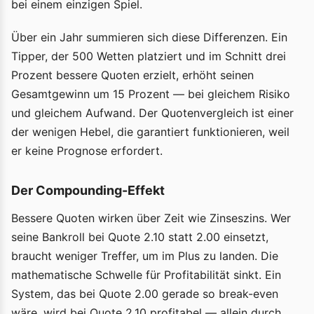
bei einem einzigen Spiel.
Über ein Jahr summieren sich diese Differenzen. Ein
Tipper, der 500 Wetten platziert und im Schnitt drei
Prozent bessere Quoten erzielt, erhöht seinen
Gesamtgewinn um 15 Prozent — bei gleichem Risiko
und gleichem Aufwand. Der Quotenvergleich ist einer
der wenigen Hebel, die garantiert funktionieren, weil
er keine Prognose erfordert.
Der Compounding-Effekt
Bessere Quoten wirken über Zeit wie Zinseszins. Wer
seine Bankroll bei Quote 2.10 statt 2.00 einsetzt,
braucht weniger Treffer, um im Plus zu landen. Die
mathematische Schwelle für Profitabilität sinkt. Ein
System, das bei Quote 2.00 gerade so break-even
wäre, wird bei Quote 2.10 profitabel — allein durch