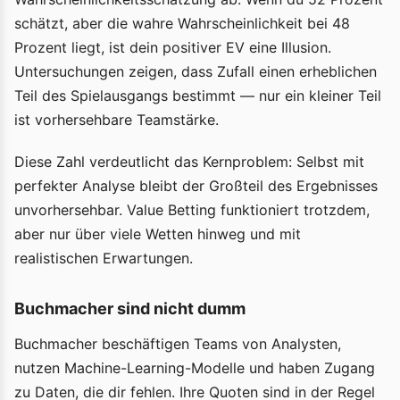
schätzt, aber die wahre Wahrscheinlichkeit bei 48
Prozent liegt, ist dein positiver EV eine Illusion.
Untersuchungen zeigen, dass Zufall einen erheblichen
Teil des Spielausgangs bestimmt — nur ein kleiner Teil
ist vorhersehbare Teamstärke.
Diese Zahl verdeutlicht das Kernproblem: Selbst mit
perfekter Analyse bleibt der Großteil des Ergebnisses
unvorhersehbar. Value Betting funktioniert trotzdem,
aber nur über viele Wetten hinweg und mit
realistischen Erwartungen.
Buchmacher sind nicht dumm
Buchmacher beschäftigen Teams von Analysten,
nutzen Machine-Learning-Modelle und haben Zugang
zu Daten, die dir fehlen. Ihre Quoten sind in der Regel