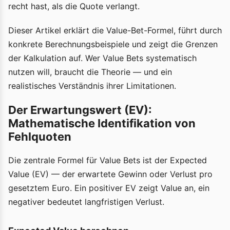
recht hast, als die Quote verlangt.
Dieser Artikel erklärt die Value-Bet-Formel, führt durch
konkrete Berechnungsbeispiele und zeigt die Grenzen
der Kalkulation auf. Wer Value Bets systematisch
nutzen will, braucht die Theorie — und ein
realistisches Verständnis ihrer Limitationen.
Der Erwartungswert (EV):
Mathematische Identifikation von
Fehlquoten
Die zentrale Formel für Value Bets ist der Expected
Value (EV) — der erwartete Gewinn oder Verlust pro
gesetztem Euro. Ein positiver EV zeigt Value an, ein
negativer bedeutet langfristigen Verlust.