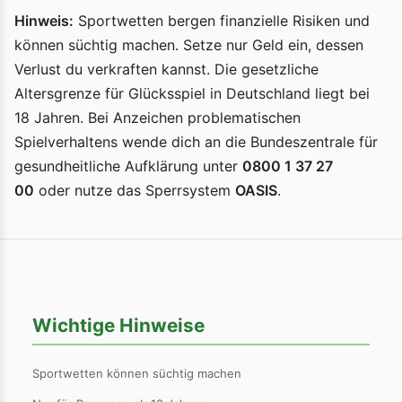
Hinweis:
Sportwetten bergen finanzielle Risiken und
können süchtig machen. Setze nur Geld ein, dessen
Verlust du verkraften kannst. Die gesetzliche
Altersgrenze für Glücksspiel in Deutschland liegt bei
18 Jahren. Bei Anzeichen problematischen
Spielverhaltens wende dich an die Bundeszentrale für
gesundheitliche Aufklärung unter
0800 1 37 27
00
oder nutze das Sperrsystem
OASIS
.
Wichtige Hinweise
Sportwetten können süchtig machen