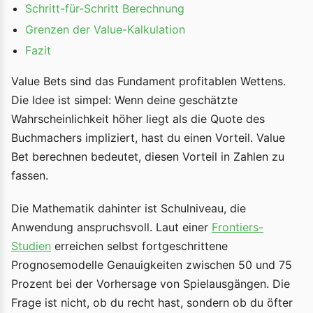
Schritt-für-Schritt Berechnung
Grenzen der Value-Kalkulation
Fazit
Value Bets sind das Fundament profitablen Wettens.
Die Idee ist simpel: Wenn deine geschätzte
Wahrscheinlichkeit höher liegt als die Quote des
Buchmachers impliziert, hast du einen Vorteil. Value
Bet berechnen bedeutet, diesen Vorteil in Zahlen zu
fassen.
Die Mathematik dahinter ist Schulniveau, die
Anwendung anspruchsvoll. Laut einer
Frontiers-
Studien
erreichen selbst fortgeschrittene
Prognosemodelle Genauigkeiten zwischen 50 und 75
Prozent bei der Vorhersage von Spielausgängen. Die
Frage ist nicht, ob du recht hast, sondern ob du öfter