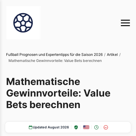
Fußball Prognosen und Expertentipps für die Saison 2026
/
Artikel
/
Mathematische Gewinnvorteile: Value Bets berechnen
Mathematische
Gewinnvorteile: Value
Bets berechnen
Updated August 2026
18+