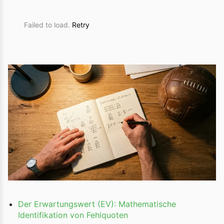
Failed to load.
Retry
Der Erwartungswert (EV): Mathematische
Identifikation von Fehlquoten