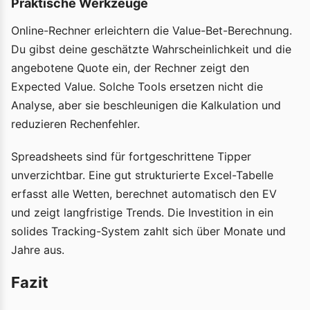
Praktische Werkzeuge
Online-Rechner erleichtern die Value-Bet-Berechnung.
Du gibst deine geschätzte Wahrscheinlichkeit und die
angebotene Quote ein, der Rechner zeigt den
Expected Value. Solche Tools ersetzen nicht die
Analyse, aber sie beschleunigen die Kalkulation und
reduzieren Rechenfehler.
Spreadsheets sind für fortgeschrittene Tipper
unverzichtbar. Eine gut strukturierte Excel-Tabelle
erfasst alle Wetten, berechnet automatisch den EV
und zeigt langfristige Trends. Die Investition in ein
solides Tracking-System zahlt sich über Monate und
Jahre aus.
Fazit