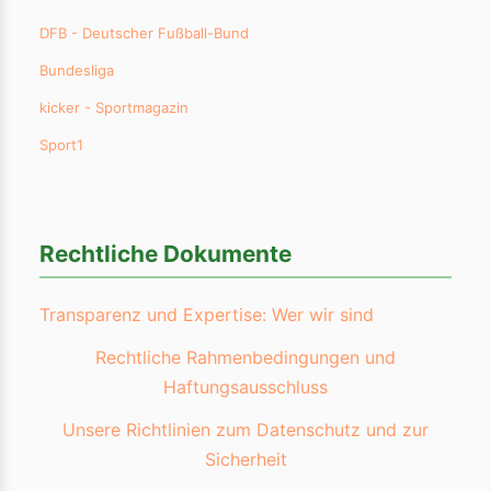
DFB - Deutscher Fußball-Bund
Bundesliga
kicker - Sportmagazin
Sport1
Rechtliche Dokumente
Transparenz und Expertise: Wer wir sind
Rechtliche Rahmenbedingungen und
Haftungsausschluss
Unsere Richtlinien zum Datenschutz und zur
Sicherheit